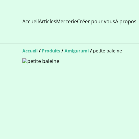
Accueil
Articles
Mercerie
Créer pour vous
A propos
Accueil
/
Produits
/
Amigurumi
/
petite baleine