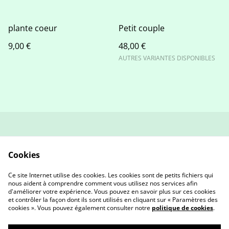
plante coeur
Petit couple
9,00 €
48,00 €
AUTRES VARIANTES DISPONIBLES
contact
Politique de retour et
remboursement
Cookies
Conditions générales
Politique de
confidentialité
Ce site Internet utilise des cookies. Les cookies sont de petits fichiers qui
Cookies
nous aident à comprendre comment vous utilisez nos services afin
d'améliorer votre expérience. Vous pouvez en savoir plus sur ces cookies
et contrôler la façon dont ils sont utilisés en cliquant sur « Paramètres des
cookies ». Vous pouvez également consulter notre
politique de cookies
.