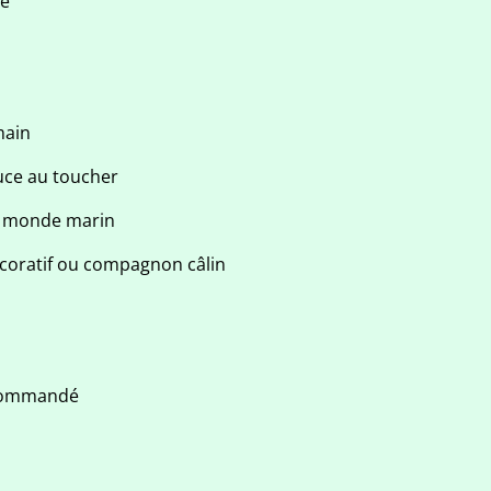
ue
main
ce au toucher
du monde marin
coratif ou compagnon câlin
ecommandé