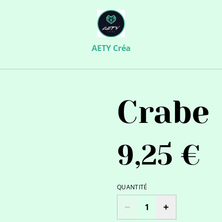
AETY Créa
Crabe
9,25 €
QUANTITÉ