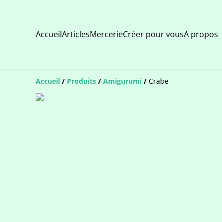
Accueil
Articles
Mercerie
Créer pour vous
A propos
Accueil
/
Produits
/
Amigurumi
/
Crabe