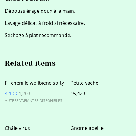
Dépoussiérage doux à la main.
Lavage délicat à froid si nécessaire.
Séchage à plat recommandé.
Related items
%
Fil chenille wollbiene softy
Petite vache
4,10 €
4,20 €
15,42 €
AUTRES VARIANTES DISPONIBLES
Châle virus
Gnome abeille